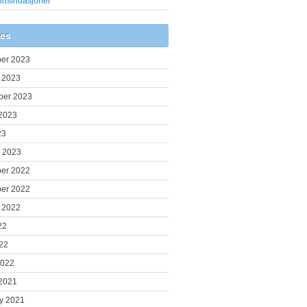
 insinuasjoner
ves
er 2023
 2023
ber 2023
2023
23
 2023
er 2022
er 2022
 2022
22
022
2022
2021
y 2021