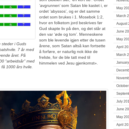
Novemb
‘avgrunnen’ som Satan ble kastet i, er
May 20
ordet ‘abyssos’, og er det samme
March 
ordet som brukes i 1. Mosebok 1:2,
hvor en folketom jord beskrives før
August 
Gud skapte liv på den, og det står at
June 2
den var ‘øde og tom’. Menneskene
May 20
som ble levende igjen etter de tusen
 steder i Guds
årene, som Satan altså kan fortsette
April 2
atshvile. 7 år med
å forføre, er naturlig nok ikke de
March 
vende året. På
frelste, for de ble tatt med til
00 “arbeidsår” med
January
himmelen ved Jesu gjenkomst».
 få 1000 års hvile.
Decemb
Novemb
October
Septem
July 20
June 2
May 20
April 2