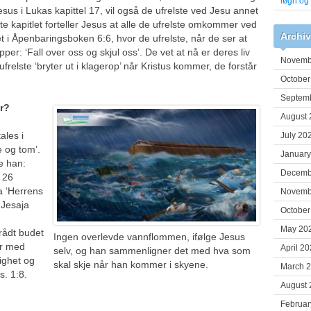
løgn og
us i Lukas kapittel 17, vil også de ufrelste ved Jesu annet
e kapitlet forteller Jesus at alle de ufrelste omkommer ved
Archi
i Åpenbaringsboken 6:6, hvor de ufrelste, når de ser at
ipper: ‘Fall over oss og skjul oss’. De vet at nå er deres liv
Novemb
ufrelste ‘bryter ut i klagerop’ når Kristus kommer, de forstår
October
Septem
år?
August 
les i
July 20
e og tom’.
January
e han:
Decemb
 26
ra ‘Herrens
Novemb
 Jesaja
October
May 20
rådt budet
Ingen overlevde vannflommen, ifølge Jesus
er med
April 2
selv, og han sammenligner det med hva som
ighet og
skal skje når han kommer i skyene.
March 
s. 1:8.
August 
Februar