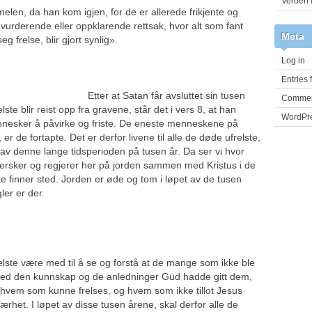
Verden 
elen, da han kom igjen, for de er allerede frikjente og
vurderende eller oppklarende rettsak, hvor alt som fant
Meta
 valgte å la seg frelse, blir gjort synlig».
Log in
Entries 
får avsluttet sin tusen
Commen
ste blir reist opp fra gravene, står det i vers 8, at han
WordPre
ennesker å påvirke og friste. De eneste menneskene på
r de fortapte. Det er derfor livene til alle de døde ufrelste,
 av denne lange tidsperioden på tusen år. Da ser vi hvor
e hersker og regjerer her på jorden sammen med Kristus i de
te finner sted. Jorden er øde og tom i løpet av de tusen
ler er der.
relste være med til å se og forstå at de mange som ikke ble
e med den kunnskap og de anledninger Gud hadde gitt dem,
 hvem som kunne frelses, og hvem som ikke tillot Jesus
rhet. I løpet av disse tusen årene, skal derfor alle de