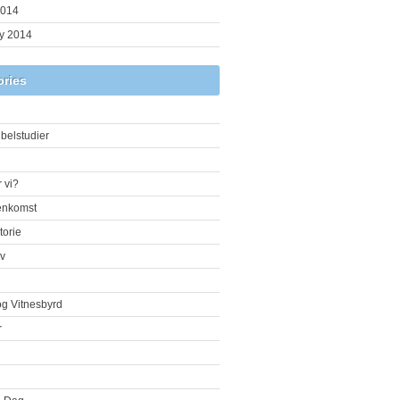
2014
y 2014
ories
belstudier
 vi?
enkomst
torie
iv
og Vitnesbyrd
r