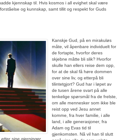
 hadde kjennskap til. Hvis kosmos i all evighet skal være
orståelse og kunnskap, samt tillit og respekt for Guds
lste.
Kanskje Gud, på en mirakuløs
måte, vil åpenbare individuelt for
de fortapte, hvorfor deres
skjebne måtte bli slik? Hvorfor
skulle han ellers reise dem opp,
for at de skal få høre dommen
over sine liv, og etterpå bli
tilintetgjort? Gud har i løpet av
de tusen årene svart på alle
tenkelige spørsmål fra de frelste,
om alle mennesker som ikke ble
reist opp ved Jesu annet
komme, fra hver familie, i alle
land, i alle generasjoner, fra
Adam og Evas tid til
gjenkomsten. Nå vil han til slutt
etter sine gjerninger,