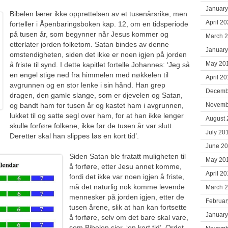
January
Bibelen lærer ikke opprettelsen av et tusenårsrike, men
April 2
forteller i Åpenbaringsboken kap. 12, om en tidsperiode
på tusen år, som begynner når Jesus kommer og
March 
etterlater jorden folketom. Satan bindes av denne
January
omstendigheten, siden det ikke er noen igjen på jorden
May 20
å friste til synd. I dette kapitlet fortelle Johannes: ‘Jeg så
en engel stige ned fra himmelen med nøkkelen til
April 2
avgrunnen og en stor lenke i sin hånd. Han grep
Decemb
dragen, den gamle slange, som er djevelen og Satan,
og bandt ham for tusen år og kastet ham i avgrunnen,
Novemb
lukket til og satte segl over ham, for at han ikke lenger
August 
skulle forføre folkene, ikke før de tusen år var slutt.
July 20
Deretter skal han slippes løs en kort tid’.
June 2
Siden Satan ble fratatt muligheten til
May 20
å forføre, etter Jesu annet komme,
April 2
fordi det ikke var noen igjen å friste,
må det naturlig nok komme levende
March 
mennesker på jorden igjen, etter de
Februar
tusen årene, slik at han kan fortsette
January
å forføre, selv om det bare skal vare,
som Bibelen sier, ‘en kort tid’. Ordet