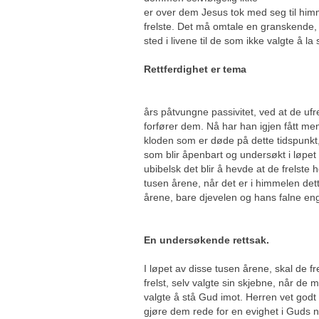
er over dem Jesus tok med seg til himm
frelste. Det må omtale en granskende, 
sted i livene til de som ikke
Rettferdighet er tema
Etter at Satan 
års påtvungne passivitet, ved at de ufrel
forfører dem. Nå har han igjen fått m
kloden som er døde på dette tidspunkt, e
som blir åpenbart og undersøkt i løpet
ubibelsk det blir å hevde at de frelst
tusen årene, når det er i himmelen det
årene, bare djevelen og hans falne eng
En undersøkende rettsak.
I løpet av disse tusen årene, skal de f
frelst, selv valgte sin skjebne, når d
valgte å stå Gud imot. Herren vet godt
gjøre dem rede for en evighet i Guds næ