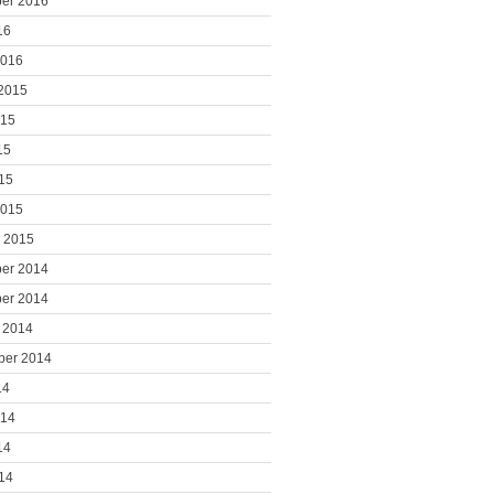
er 2016
16
2016
2015
015
15
015
2015
 2015
er 2014
er 2014
 2014
ber 2014
14
014
14
014