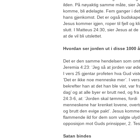
ilden. På nøyaktig samme måte, sier Jes
komme, bli ødelagte. Fem ganger i dett
hans gjenkomst. Det er også budskapet 
Jesus kommer igjen, roper til fjell og kl
slutt. I Matteus 24:30, sier Jesus at de 
at de vil bli utslettet.
Hvordan ser jorden ut i disse 1000 
Det er den samme hendelsen som omta
Jeremia 4:23: ‘Jeg så at jorden var ød
I vers 25 gjentar profeten hva Gud vist
‘Det er ikke noe menneske mer’. I vers
bekrefter han at det han ble vist, var f
dag’ og at alle byer er brutt ned, og fra
24:3-6, at: ‘Jorden skal tømmes, fordi
menneskene har krenket lovene, overt
og brutt den evige pakt’. Jesus komm
flammende ild for dem som valgte ulyd
opposisjon mot Guds prinsipper, 2. Tes
Satan bindes