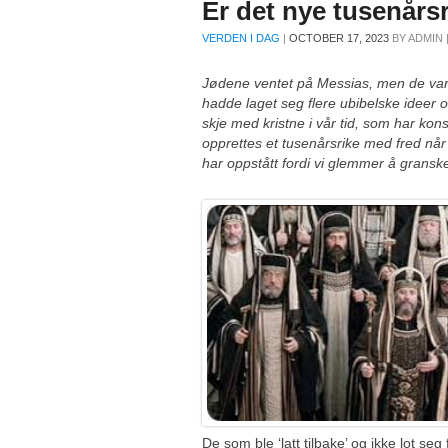
Er det nye tusenårsr
VERDEN I DAG
|
OCTOBER 17, 2023
BY
ADMIN
Jødene ventet på Messias, men de var u
hadde laget seg flere ubibelske ideer
skje med kristne i vår tid, som har k
opprettes et tusenårsrike med fred nå
har oppstått fordi vi glemmer å granske 
De som ble ‘latt tilbake’ og ikke lot 