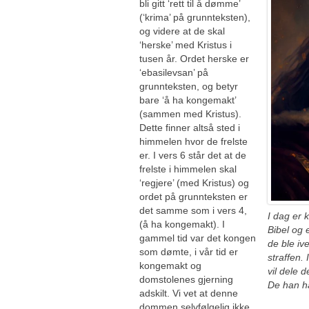
bli gitt ‘rett til å dømme’
(‘krima’ på grunnteksten),
og videre at de skal
‘herske’ med Kristus i
tusen år. Ordet herske er
‘ebasilevsan’ på
grunnteksten, og betyr
bare ‘å ha kongemakt’
(sammen med Kristus).
Dette finner altså sted i
himmelen hvor de frelste
er. I vers 6 står det at de
frelste i himmelen skal
‘regjere’ (med Kristus) og
ordet på grunnteksten er
det samme som i vers 4,
I dag er 
(å ha kongemakt). I
Bibel og 
gammel tid var det kongen
de ble iv
som dømte, i vår tid er
straffen.
kongemakt og
vil dele
domstolenes gjerning
De han ha
adskilt. Vi vet at denne
dommen selvfølgelig ikke