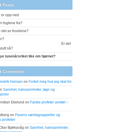
t Posts
t er opp-ned
m fuglene fra?
 det av fossilene?
er?
Er det
slutt nå?
nye tusenårsriket like om hjørnet?
t Comments
redrik Hansen
on
Fortell meg hva jeg skal tro
n
Sannhet, halvsannheter, løgn og
sjoner
ristian Ekelund
on
Falske profeter avslørt –
ldberg
on
Pavens søndagsappeller og
 profetier
Olav Bjørkavåg
on
Sannhet, halvsannheter,