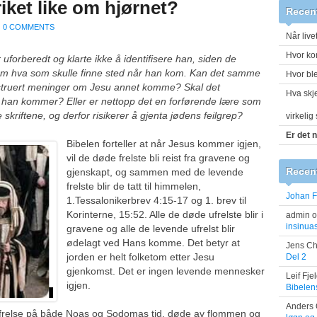
iket like om hjørnet?
Recen
|
0 COMMENTS
Når live
Hvor ko
forberedt og klarte ikke å identifisere han, siden de
 om hva som skulle finne sted når han kom. Kan det samme
Hvor ble
onstruert meninger om Jesu annet komme? Skal det
Hva skj
r han kommer? Eller er nettopp det en forførende lære som
skriftene, og derfor risikerer å gjenta jødens feilgrep?
virkelig 
Er det 
Bibelen forteller at når Jesus kommer igjen,
vil de døde frelste bli reist fra gravene og
Recen
gjenskapt, og sammen med de levende
frelste blir de tatt til himmelen,
Johan F
1.Tessalonikerbrev 4:15-17 og 1. brev til
Korinterne, 15:52. Alle de døde ufrelste blir i
admin
o
insinua
gravene og alle de levende ufrelst blir
ødelagt ved Hans komme. Det betyr at
Jens Ch
jorden er helt folketom etter Jesu
Del 2
gjenkomst. Det er ingen levende mennesker
Leif Fje
igjen.
Bibelens
Anders 
seg frelse på både Noas og Sodomas tid, døde av flommen og