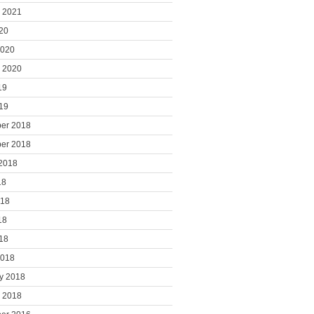
 2021
020
2020
 2020
19
019
er 2018
er 2018
2018
18
018
18
018
2018
y 2018
 2018