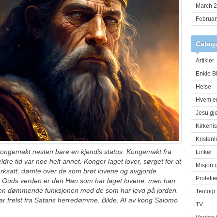
March 
Februar
Categ
Artikler
Enkle Bi
Helse
Hvem er
Jesu gj
Kirkehis
Kristenl
kongemakt nesten bare en kjendis status. Kongemakt fra
Linker
eldre tid var noe helt annet. Konger laget lover, sørget for at
Misjon 
erksatt, dømte over de som brøt lovene og avgjorde
Profetie
 I Guds verden er den Han som har laget lovene, men han
 den dømmende funksjonen med de som har levd på jorden.
Teologi
r frelst fra Satans herredømme. Bilde: AI av kong Salomo
TV